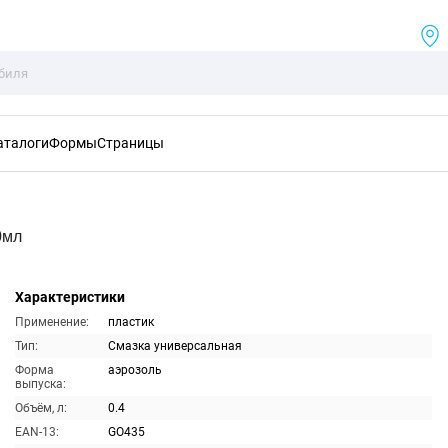
аталоги
Формы
Страницы
0мл
Характеристики
Применение:
пластик
Тип:
Смазка универсальная
Форма
аэрозоль
выпуска:
Объём, л:
0.4
EAN-13:
GO435