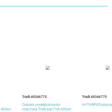
Trialli 49346775
Trialli 49346775
я
Смазка универсальная
АНТИФРИЗ красны
К 400мл
пластика Trialli аэр ПхВ 400мл