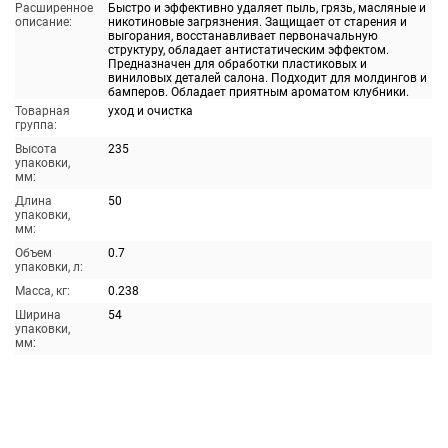
Расширенное
Быстро и эффективно удаляет пыль, грязь, масляные и
описание:
никотиновые загрязнения. Защищает от старения и
выгорания, восстанавливает первоначальную
структуру, обладает антистатическим эффектом.
Предназначен для обработки пластиковых и
виниловых деталей салона. Подходит для молдингов и
бамперов. Обладает приятным ароматом клубники.
Товарная
уход и очистка
группа:
Высота
235
упаковки,
мм:
Длина
50
упаковки,
мм:
Объем
0.7
упаковки, л:
Масса, кг:
0.238
Ширина
54
упаковки,
мм: