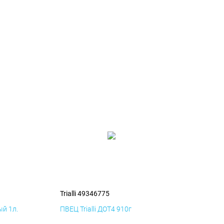
Trialli 49346775
й 1л.
ПВЕЦ Trialli ДОТ4 910г