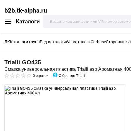
b2b.tk-alpha.ru
Каталоги
ЛК
Каталоги групп
Ред.каталоги
Wh-каталоги
Carbase
Сторонние к
Trialli
GO435
Смазка универсальная пластика Trialli аэр Ароматная 40
О бренде Trialli
0 оценок