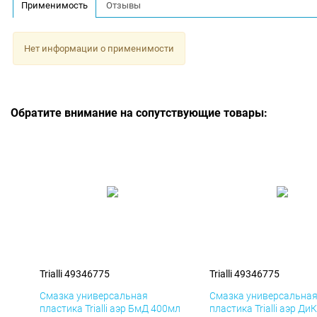
Применимость
Отзывы
Нет информации о применимости
Обратите внимание на сопутствующие товары:
Trialli 49346775
Trialli 49346775
Смазка универсальная
Смазка универсальна
пластика Trialli аэр БмД 400мл
пластика Trialli аэр Ди