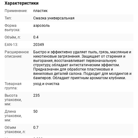
Характеристики
Применение:
пластик
Тип:
Смазка универсальная
Форма
аэрозоль
выпуска:
Объём, л:
0.4
EAN-13:
20349
Расширенное
Быстро и эффективно удаляет пыль, грязь, масляные и
описание:
никотиновые загрязнения. Защищает от старения и
выгорания, восстанавливает первоначальную
структуру, обладает антистатическим эффектом.
Предназначен для обработки пластиковых и
виниловых деталей салона. Подходит для молдингов и
бамперов. Обладает приятным ароматом клубники.
Товарная
уход и очистка
группа:
Высота
235
упаковки,
мм:
Длина
50
упаковки,
мм:
Объем
0.7
упаковки, л: