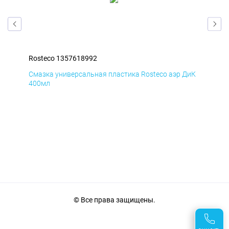
Rosteco 1357618992
Ros
БмД
Смазка универсальная пластика Rosteco аэр ДиК
Сма
400мл
40
© Все права защищены.