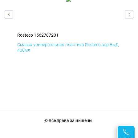
Rosteco 1562787201
Rosteco 15
Смазка универсальная пластика Rosteco аэр БмД
Смазка унив
400мл
400мл
© Все права защищены.