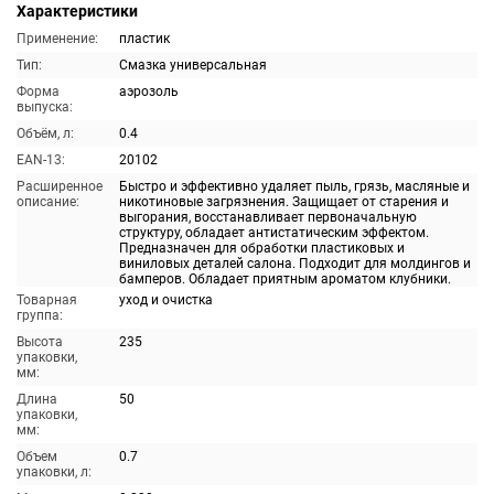
Характеристики
Применение:
пластик
Тип:
Смазка универсальная
Форма
аэрозоль
выпуска:
Объём, л:
0.4
EAN-13:
20102
Расширенное
Быстро и эффективно удаляет пыль, грязь, масляные и
описание:
никотиновые загрязнения. Защищает от старения и
выгорания, восстанавливает первоначальную
структуру, обладает антистатическим эффектом.
Предназначен для обработки пластиковых и
виниловых деталей салона. Подходит для молдингов и
бамперов. Обладает приятным ароматом клубники.
Товарная
уход и очистка
группа:
Высота
235
упаковки,
мм:
Длина
50
упаковки,
мм:
Объем
0.7
упаковки, л: