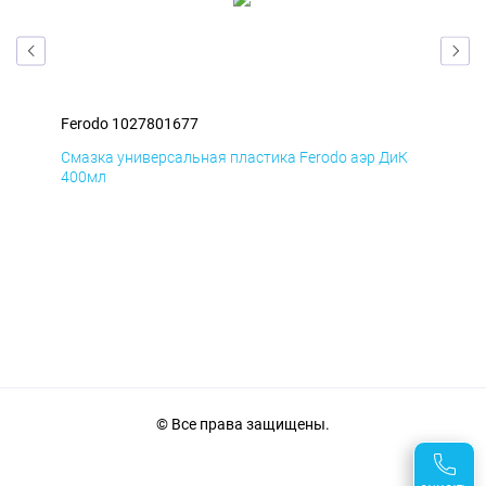
Ferodo 1027801677
Fer
мД
Смазка универсальная пластика Ferodo аэр ДиК
Сма
400мл
40
© Все права защищены.