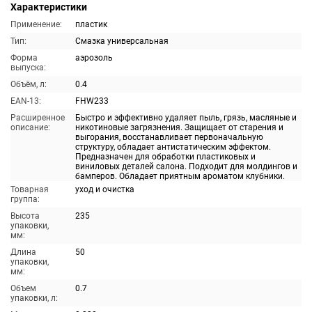
Характеристики
Применение:
пластик
Тип:
Смазка универсальная
Форма
аэрозоль
выпуска:
Объём, л:
0.4
EAN-13:
FHW233
Расширенное
Быстро и эффективно удаляет пыль, грязь, масляные и
описание:
никотиновые загрязнения. Защищает от старения и
выгорания, восстанавливает первоначальную
структуру, обладает антистатическим эффектом.
Предназначен для обработки пластиковых и
виниловых деталей салона. Подходит для молдингов и
бамперов. Обладает приятным ароматом клубники.
Товарная
уход и очистка
группа:
Высота
235
упаковки,
мм:
Длина
50
упаковки,
мм:
Объем
0.7
упаковки, л: